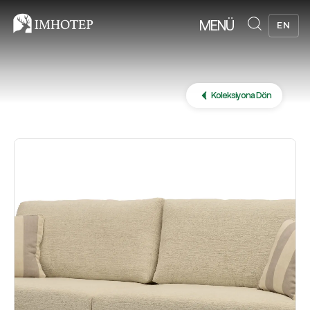
MENÜ
EN
Koleksiyona Dön