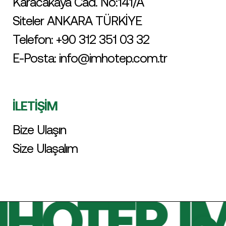
Karacakaya Cad. No:141/A
Siteler ANKARA TÜRKİYE
Telefon:
+90 312 351 03 32
E-Posta:
info@imhotep.com.tr
İLETİŞİM
Bize Ulaşın
Size Ulaşalım