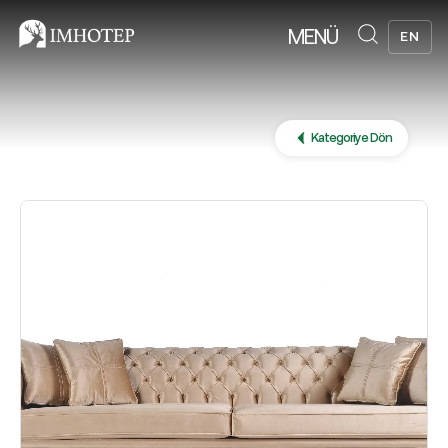
MENÜ
EN
Kategoriye Dön