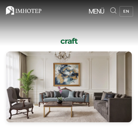
MENÜ
EN
craft