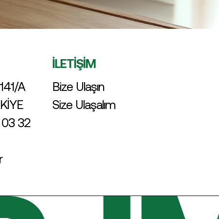
İLETİŞİM
141/A
Bize Ulaşın
RKİYE
Size Ulaşalım
 03 32
r