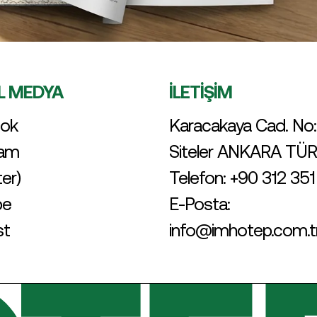
L MEDYA
İLETİŞİM
ok
Karacakaya Cad. No:
ram
Siteler ANKARA TÜ
ter)
Telefon:
+90 312 351
be
E-Posta:
st
info@imhotep.com.t