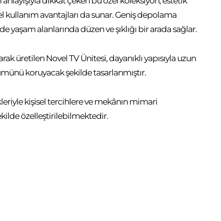
m anlayışıyla dikkat çeken bu özel koleksiyon, estetik
l kullanım avantajları da sunar. Geniş depolama
inde yaşam alanlarında düzen ve şıklığı bir arada sağlar.
arak üretilen Novel TV Ünitesi, dayanıklı yapısıyla uzun
ümünü koruyacak şekilde tasarlanmıştır.
kleriyle kişisel tercihlere ve mekânın mimari
ilde özelleştirilebilmektedir.