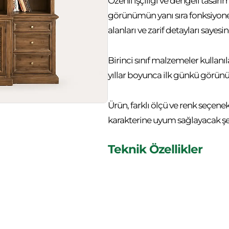
Özenli işçiliği ve dengeli tasarı
görünümün yanı sıra fonksiyone
alanları ve zarif detayları sayes
Birinci sınıf malzemeler kullanıl
yıllar boyunca ilk günkü görün
Ürün, farklı ölçü ve renk seçene
karakterine uyum sağlayacak şek
Teknik Özellikler