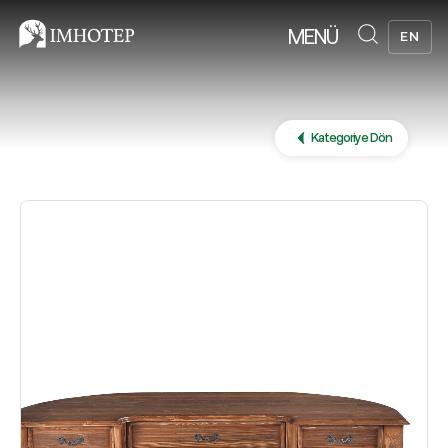
MENÜ
EN
Kategoriye Dön