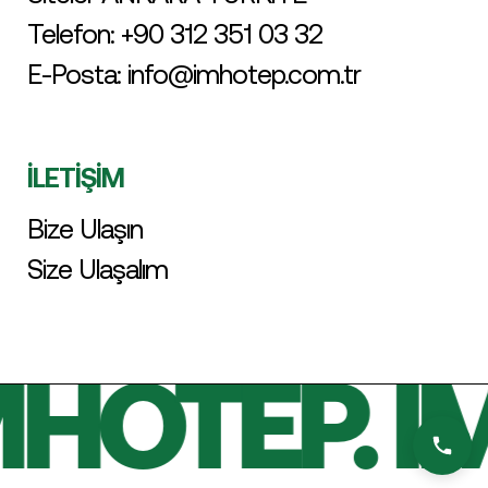
Telefon:
+90 312 351 03 32
E-Posta:
info@imhotep.com.tr
İLETİŞİM
Bize Ulaşın
Size Ulaşalım
MHOTEP. I