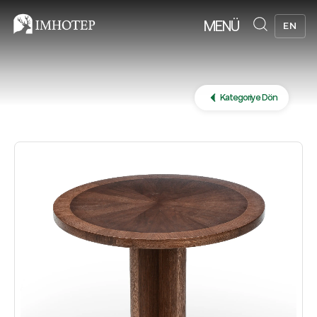
MENÜ
EN
Kategoriye Dön