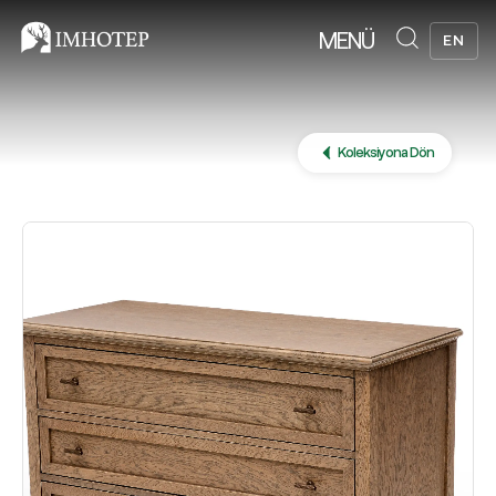
MENÜ
EN
Koleksiyona Dön