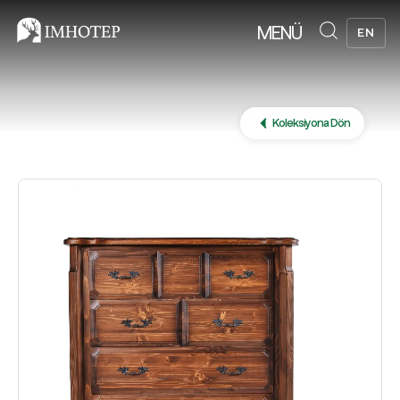
MENÜ
EN
Koleksiyona Dön