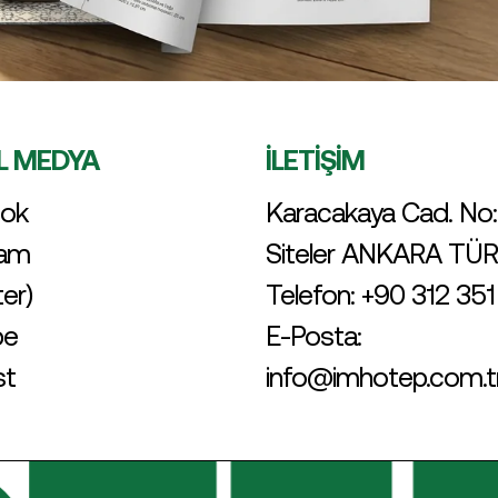
L MEDYA
İLETİŞİM
ok
Karacakaya Cad. No:
ram
Siteler ANKARA TÜ
ter)
Telefon:
+90 312 351
be
E-Posta:
st
info@imhotep.com.t