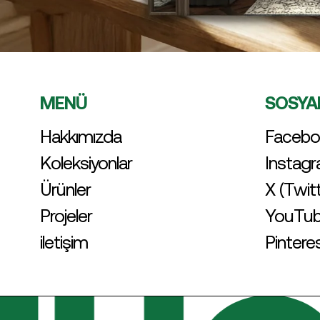
MENÜ
SOSYA
Hakkımızda
Facebo
Koleksiyonlar
Instag
Ürünler
X (Twit
Projeler
YouTu
iletişim
Pintere