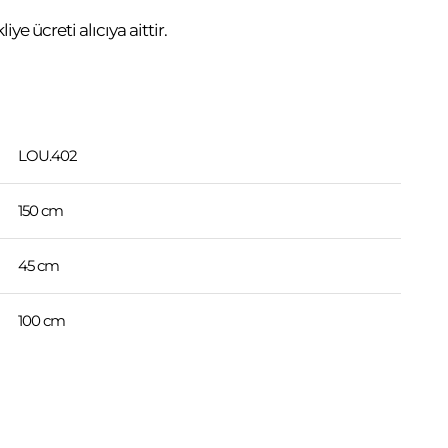
ye ücreti alıcıya aittir.
LOU.402
150 cm
45 cm
100 cm