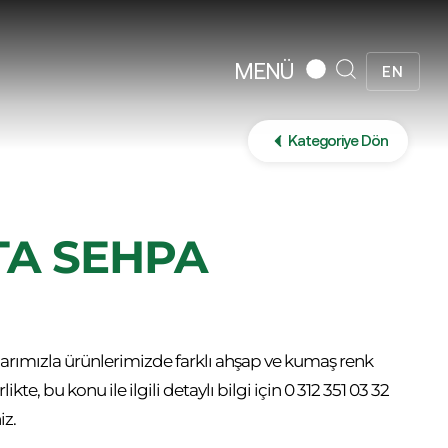
MENÜ
EN
Kategoriye Dön
TA SEHPA
arımızla ürünlerimizde farklı ahşap ve kumaş renk
e, bu konu ile ilgili detaylı bilgi için 0 312 351 03 32
iz.