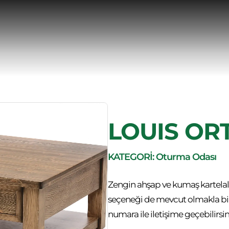
LOUIS OR
KATEGORİ: Oturma Odası
Zengin ahşap ve kumaş kartelal
seçeneği de mevcut olmakla birlikt
numara ile iletişime geçebilirsin