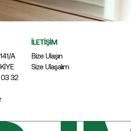
İLETİŞİM
141/A
Bize Ulaşın
RKİYE
Size Ulaşalım
 03 32
r