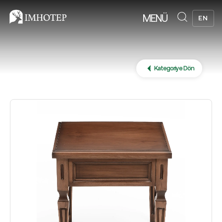
MENÜ
EN
Kategoriye Dön