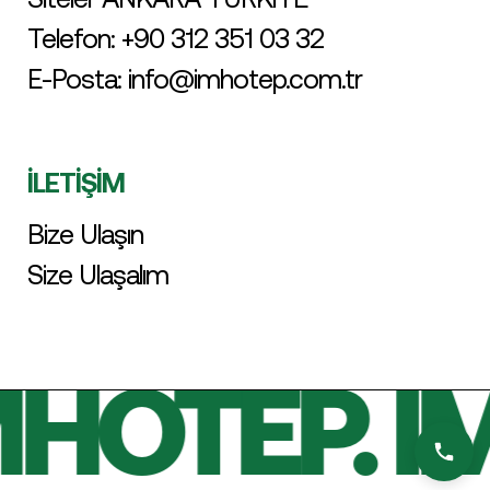
Telefon:
+90 312 351 03 32
E-Posta:
info@imhotep.com.tr
İLETİŞİM
Bize Ulaşın
Size Ulaşalım
HOTEP. I