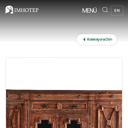
MENÜ
EN
Koleksiyona Dön