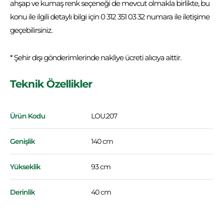
ahşap ve kumaş renk seçeneği de mevcut olmakla birlikte, bu
konu ile ilgili detaylı bilgi için 0 312 351 03 32 numara ile iletişime
geçebilirsiniz.
* Şehir dışı gönderimlerinde nakliye ücreti alıcıya aittir.
Teknik Özellikler
Ürün Kodu
LOU.207
Genişlik
140 cm
Yükseklik
93 cm
Derinlik
40 cm