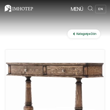
MENÜ
EN
Kategoriye Dön