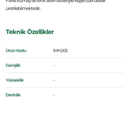
Farklı kumaş ve renk alternatifleriyle kişiye özel olarak
üretilebilmektedir.
Teknik Özellikler
Ürün Kodu
IMH.203
Genişlik
-
Yükseklik
-
Derinlik
-