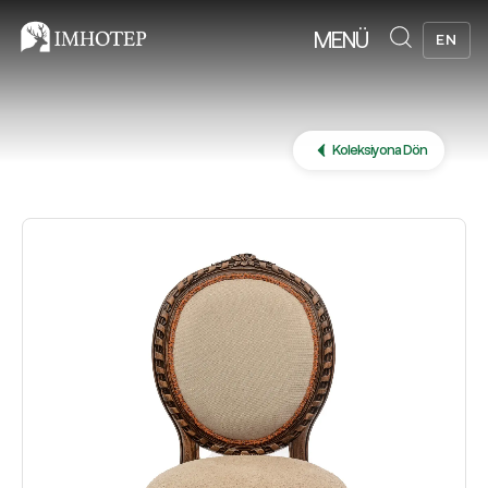
MENÜ
EN
Koleksiyona Dön