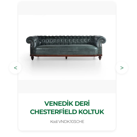
<
>
VENEDİK DERİ
VE
CHESTERFİELD KOLTUK
Kod: VNDK.103.CHE