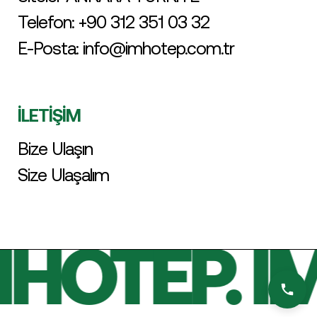
Telefon:
+90 312 351 03 32
E-Posta:
info@imhotep.com.tr
İLETİŞİM
Bize Ulaşın
Size Ulaşalım
HOTEP. I