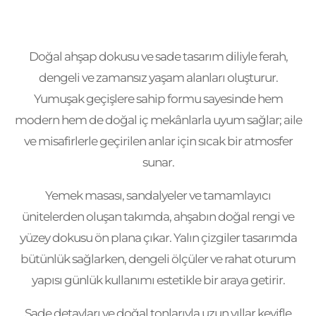
Doğal ahşap dokusu ve sade tasarım diliyle ferah,
dengeli ve zamansız yaşam alanları oluşturur.
Yumuşak geçişlere sahip formu sayesinde hem
modern hem de doğal iç mekânlarla uyum sağlar; aile
ve misafirlerle geçirilen anlar için sıcak bir atmosfer
sunar.
Yemek masası, sandalyeler ve tamamlayıcı
ünitelerden oluşan takımda, ahşabın doğal rengi ve
yüzey dokusu ön plana çıkar. Yalın çizgiler tasarımda
bütünlük sağlarken, dengeli ölçüler ve rahat oturum
yapısı günlük kullanımı estetikle bir araya getirir.
Sade detayları ve doğal tonlarıyla uzun yıllar keyifle