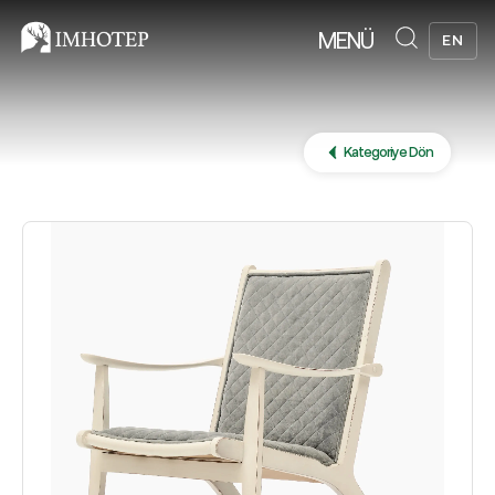
MENÜ
EN
Kategoriye Dön