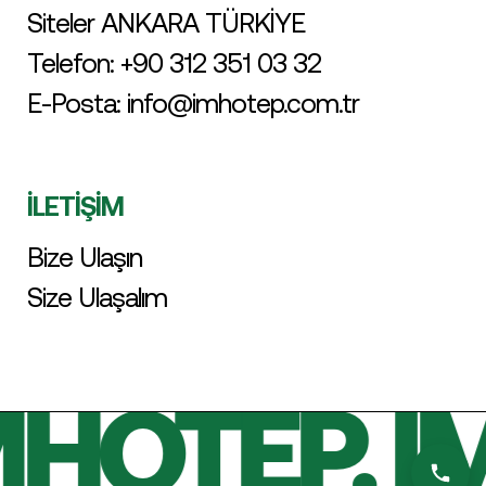
Siteler ANKARA TÜRKİYE
Telefon:
+90 312 351 03 32
E-Posta:
info@imhotep.com.tr
İLETİŞİM
Bize Ulaşın
Size Ulaşalım
MHOTEP. I