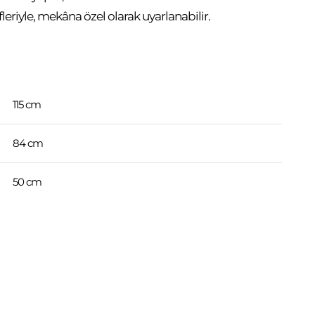
leriyle, mekâna özel olarak uyarlanabilir.
115 cm
84 cm
50 cm