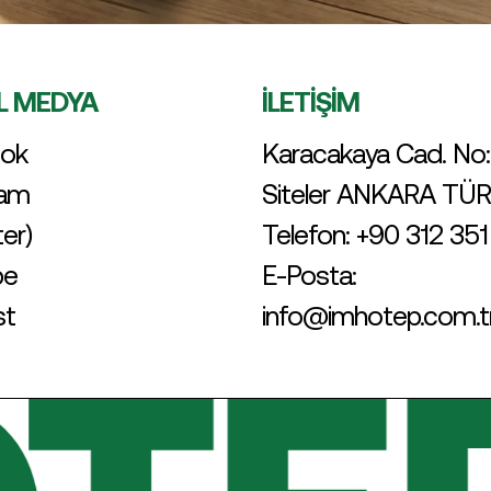
L MEDYA
İLETİŞİM
ok
Karacakaya Cad. No:
ram
Siteler ANKARA TÜ
ter)
Telefon:
+90 312 351
be
E-Posta:
st
info@imhotep.com.t