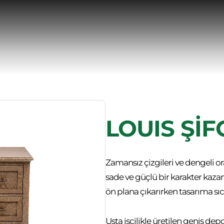
LOUIS Şİ
Zamansız çizgileri ve dengeli or
sade ve güçlü bir karakter kaza
ön plana çıkarırken tasarıma sıca
Usta işçilikle üretilen geniş dep