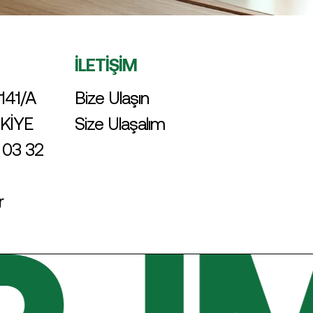
İLETİŞİM
141/A
Bize Ulaşın
RKİYE
Size Ulaşalım
 03 32
r