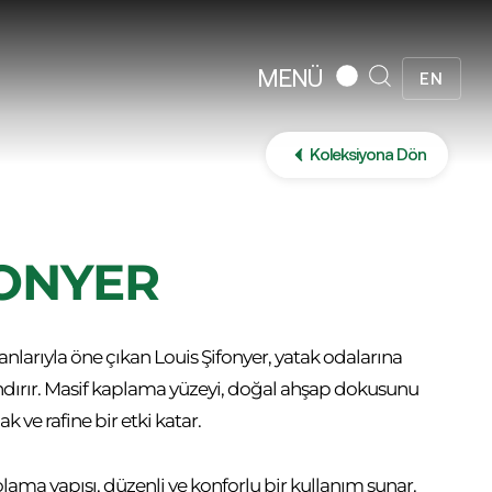
MENÜ
EN
Koleksiyona Dön
FONYER
anlarıyla öne çıkan Louis Şifonyer, yatak odalarına
ndırır. Masif kaplama yüzeyi, doğal ahşap dokusunu
k ve rafine bir etki katar.
olama yapısı, düzenli ve konforlu bir kullanım sunar.